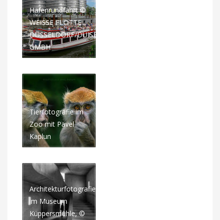
Hafenrundfahrt ©
WEISSE FLOTTE
DÜSSELDORF/DUISBURG
GMBH
Tierfotografie im
Zoo mit Pavel
Kaplun
Architekturfotografie
im Museum
Küppersmühle, ©