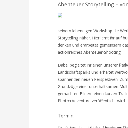
Abenteuer Storytelling – vom
seinem lebendigen Workshop die Werk
Storytelling näher. Hier lernt ihr auf
denken und erarbeitet gemeinsam das
actionreiches Abenteuer-Shooting.
Dabei begleitet ihr einen unserer
Park
Landschaftsparks und erhaltet wertvol
spannenden neuen Perspektiven. Zum 
Grundzüge einer unterhaltsamen Multiv
gemachten Bildern einen kurzen Trail
Photo+Adventure veröffentlicht wird.
Termin:
Sa., 9. Juni, 11 – 19 Uhr,
Abenteuer Sto