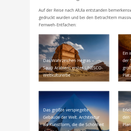
Auf der Reise nach AlUla entstanden bemerkensw
gedruckt wurden und bei den Betrachtern massiv
Fernweh-Entfachen:
Ein 
Das Wahrzeichen Hegras –
der 
Saudi Arabiens erstes UNESCO-
groß
Weltkulturerbe
Pla
Das größte verspiegelte
Erle
Gebäude der Welt. Architektur
den 
als Kunstform, die die Schönheit
Plan