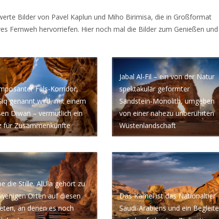
erte Bilder von Pavel Kaplun und Miho Birimisa, die in Großformat
es Fernweh hervorriefen. Hier noch mal die Bilder zum Genießen und
Jabal Al-Fil – ein von der Natur
imposanter Fels-Korridor,
spektakulär geformter
Siq genannt wird, mit einem
Sandstein-Monolith, umgeben
en Diwan – vermutlich ein
von einer nahezu unberührten
tz für Zusammenkünfte
Wüstenlandschaft
be die Stille. AlUla gehört zu
wenigen Orten auf diesen
Das Kamel ist das Nationaltier
eten, an denen es noch
Saudi-Arabiens und ein Begleite