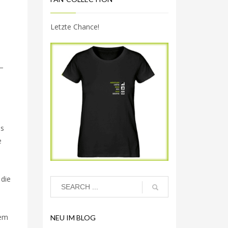
Letzte Chance!
–
ns
e
 die
rem
NEU IM BLOG