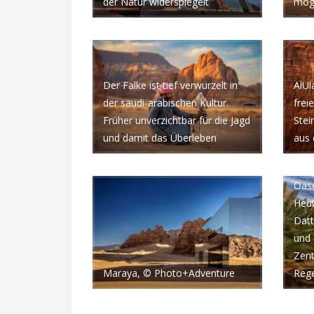
der Natur widerspiegelt
mögl
Der Falke ist tief verwurzelt in
AlUl
der saudi-arabischen Kultur.
frei
Früher unverzichtbar für die Jagd
Stei
und damit das Überleben
aus 
Seit
Oase
Heut
Datt
und 
Zen
Maraya, © Photo+Adventure
Rege