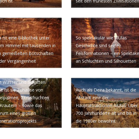
ich ist
seit den frühesten Zivilisatione
a ist eine Bibliothek unter
So spektakulär wie AlUlas
em Himmel mit tausenden in
Geschichte sind seine
n gemeißelten Botschaften
Felsformationen – ein Spektake
der Vergangenheit
an Schluchten und Silhouetten
 Jahrtausenden spendet die
 Wasser und Schatten.
e ist sie Zuhause von
Auch als Deira bekannt, ist die
elpalmen, Zitrusfrüchten
Altstadt eine der
Kräutern – sowie das
Hauptattraktionen AlUlas. Über
trum eines großen
700 Jahrhunderte alt und bis in
nerationsprojekts
die 1980er bewohnt