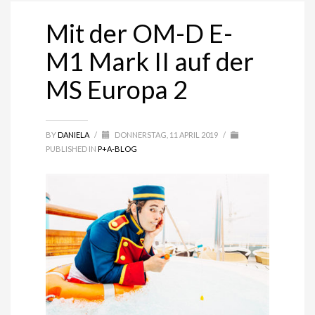
Mit der OM-D E-
M1 Mark II auf der
MS Europa 2
BY
DANIELA
/
DONNERSTAG, 11 APRIL 2019
/
PUBLISHED IN
P+A-BLOG