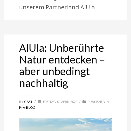
unserem Partnerland AlUla
AlUla: Unberührte
Natur entdecken –
aber unbedingt
nachhaltig
BY
GAST
/
FREITAG, 01 APRIL 2022
/
PUBLISHED IN
P+A-BLOG