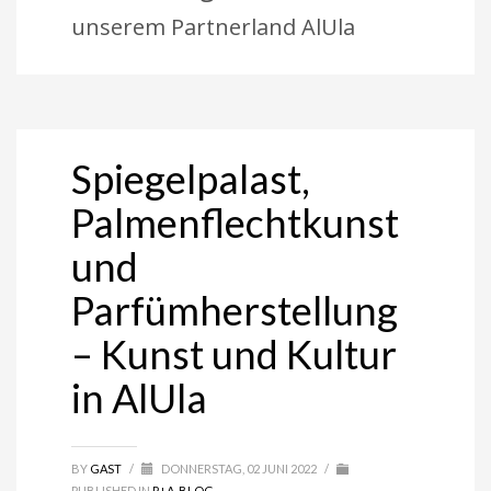
unserem Partnerland AlUla
Spiegelpalast,
Palmenflechtkunst
und
Parfümherstellung
– Kunst und Kultur
in AlUla
BY
GAST
/
DONNERSTAG, 02 JUNI 2022
/
PUBLISHED IN
P+A-BLOG