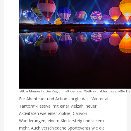
AlUla Moments: Die Region hält den den Weltrekord für das größte He
Für Abenteuer und Action sorgte das „Winter at
Tantora“-Festival mit einer Vielzahl neuer
Aktivitäten wie einer Zipline, Canyon-
Wanderungen, einem Klettersteig und vielem
mehr. Auch verschiedene Sportevents wie die