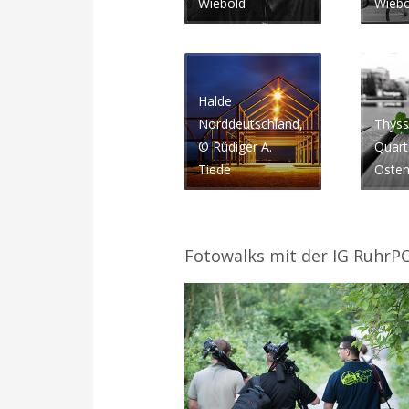
Wiebold
Wiebo
Halde
Norddeutschland,
Thys
© Rüdiger A.
Quart
Tiede
Osten
Fotowalks mit der IG Ruhr