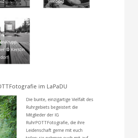
ld
Wiebold
senKrupp
ier © Kerstin
dorf
POTTFotografie im LaPaDU
Die bunte, einzigartige Vielfalt des
Ruhrgebiets begeistert die
Mitglieder der IG
RuhrPOTTFotografie, die ihre
Leidenschaft gerne mit euch
teilen: sie nehmen euch mit auf