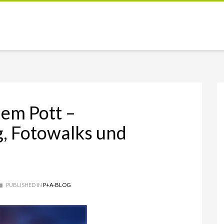
dem Pott –
g, Fotowalks und
PUBLISHED IN
P+A-BLOG