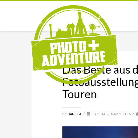
Das Beste aus 
Fotoausstellun
Touren
BY
DANIELA
/
SAMSTAG, 09 APRIL 2016
/