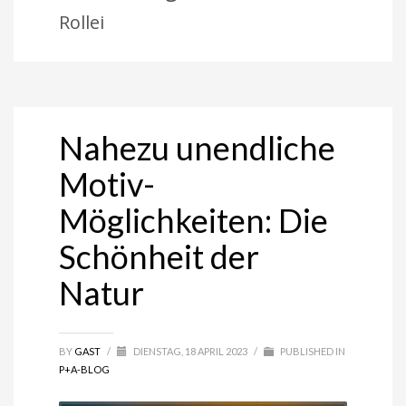
Rollei
Nahezu unendliche
Motiv-
Möglichkeiten: Die
Schönheit der
Natur
BY
GAST
/
DIENSTAG, 18 APRIL 2023
/
PUBLISHED IN
P+A-BLOG