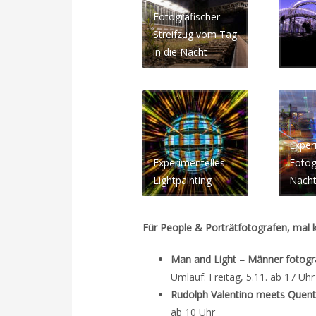
Fotografischer
Streifzug vom Tag
in die Nacht
Exper
Experimentelles
Fotog
Lightpainting
Nach
Für People & Porträtfotografen, mal k
Man and Light – Männer fotogr
Umlauf: Freitag, 5.11. ab 17 Uhr
Rudolph Valentino meets Quent
ab 10 Uhr