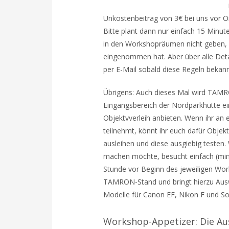
Unkostenbeitrag von 3€ bei uns vor Or
Bitte plant dann nur einfach 15 Minute
in den Workshopräumen nicht geben, s
eingenommen hat. Aber über alle Deta
per E-Mail sobald diese Regeln bekann
Übrigens: Auch dieses Mal wird TAMR
Eingangsbereich der Nordparkhütte e
Objektvverleih anbieten. Wenn ihr a
teilnehmt, könnt ihr euch dafür Obj
ausleihen und diese ausgiebig testen
machen möchte, besucht einfach (min
Stunde vor Beginn des jeweiligen Wo
TAMRON-Stand und bringt hierzu Auswe
Modelle für Canon EF, Nikon F und S
Workshop-Appetizer: Die Au