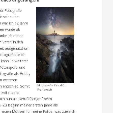
ür Fotografie
r seine alte
 war ich 12 Jahre
ren wurde ab
nke ich meine
 Vater. In den
keit ausgenutzt um
tografierte ich
 kann. In weiterer
 Motorsport- und
otografie als Hobby
en weiteren
Milchstraße L’ile d’Or;
 entschied. Somit
Frankreich
chkeit meiner
ich nun als Berufsfotograf beim
. Zu Beginn meiner ersten Jahre als
n neuen Motiven für meine Fotos, was zugleich