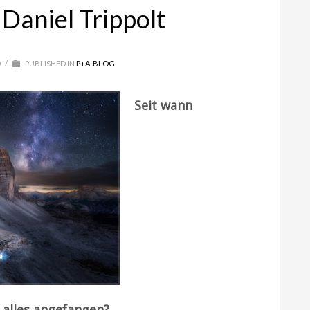
 Daniel Trippolt
0
/
PUBLISHED IN
P+A-BLOG
Seit wann
 alles angefangen?