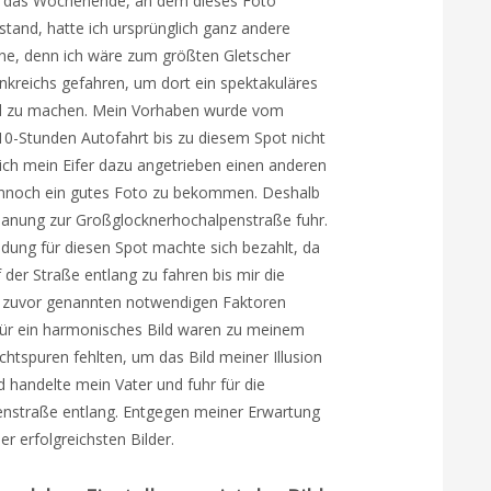
 das Wochenende, an dem dieses Foto
stand, hatte ich ursprünglich ganz andere
ne, denn ich wäre zum größten Gletscher
nkreichs gefahren, um dort ein spektakuläres
d zu machen. Mein Vorhaben wurde vom
10-Stunden Autofahrt bis zu diesem Spot nicht
ich mein Eifer dazu angetrieben einen anderen
dennoch ein gutes Foto zu bekommen. Deshalb
lanung zur Großglocknerhochalpenstraße fuhr.
dung für diesen Spot machte sich bezahlt, da
der Straße entlang zu fahren bis mir die
Die zuvor genannten notwendigen Faktoren
für ein harmonisches Bild waren zu meinem
chtspuren fehlten, um das Bild meiner Illusion
 handelte mein Vater und fuhr für die
enstraße entlang. Entgegen meiner Erwartung
 erfolgreichsten Bilder.