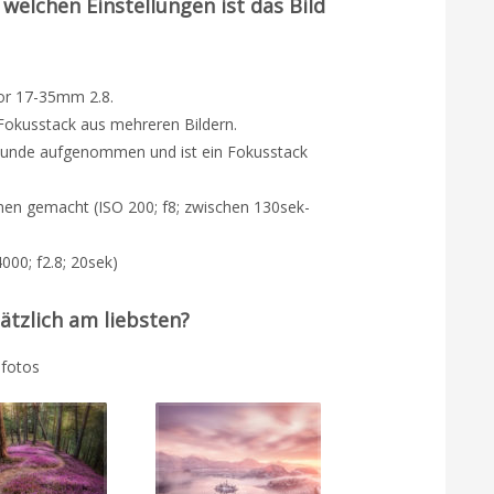
welchen Einstellungen ist das Bild
or 17-35mm 2.8.
 Fokusstack aus mehreren Bildern.
Stunde aufgenommen und ist ein Fokusstack
men gemacht (ISO 200; f8; zwischen 130sek-
4000; f2.8; 20sek)
ätzlich am liebsten?
nfotos