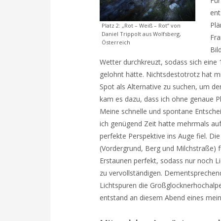
Für
ent
Plä
Platz 2: „Rot – Weiß – Rot“ von
Daniel Trippolt aus Wolfsberg,
Fra
Österreich
Bil
Wetter durchkreuzt, sodass sich eine 
gelohnt hätte. Nichtsdestotrotz hat m
Spot als Alternative zu suchen, um 
kam es dazu, dass ich ohne genaue P
Meine schnelle und spontane Entschei
ich genügend Zeit hatte mehrmals auf 
perfekte Perspektive ins Auge fiel. 
(Vordergrund, Berg und Milchstraße) 
Erstaunen perfekt, sodass nur noch Li
zu vervollständigen. Dementsprechend
Lichtspuren die Großglocknerhochalp
entstand an diesem Abend eines meiner