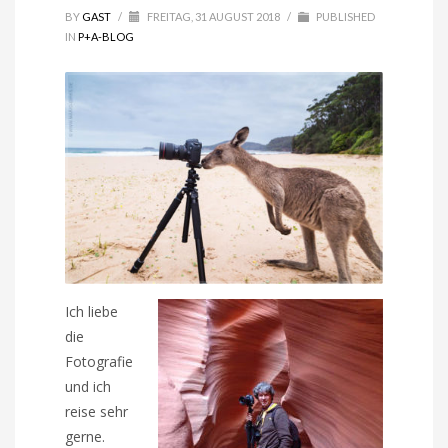
BY
GAST
/
FREITAG, 31 AUGUST 2018
/
PUBLISHED
IN
P+A-BLOG
Ich liebe
die
Fotografie
und ich
reise sehr
gerne.