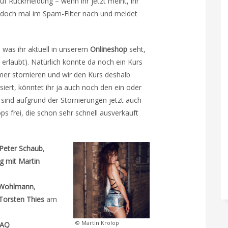
uf Rückmeldung – wenn ihr jetzt meint, ihr
t doch mal im Spam-Filter nach und meldet
was ihr aktuell in unserem
Onlineshop
seht,
 erlaubt). Natürlich könnte da noch ein Kurs
mer stornieren und wir den Kurs deshalb
ert, könntet ihr ja auch noch den ein oder
sind aufgrund der Stornierungen jetzt auch
ps frei, die schon sehr schnell ausverkauft
Peter Schaub
,
g mit Martin
s Wohlmann
,
Torsten Thies
am
© Martin Krolop
LAQ