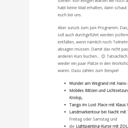
stehen. Von einigen warten wir noch a
habt keine Mail erhalten, dann schau
euch bei uns.
Aber zurück zum Juni-Programm: Das, 
soll auch durchgeführt werden (sofern
entfallen, wenn nämlich noch Teilneh
absagen müssen. Damit das nicht passi
anderen Kurs buchen… 😉 Tatsächlich 
wieder ein paar Plätze in den Worksho
waren. Dazu zählen zum Beispiel
Wunder am Wegrand mit Hans-
Mobiles Blitzen und Lichtsetzun
Krolop,
Tango im Lost Place mit Klau
Landmarkentour bei Nacht mit 
Freitag oder Samstag und
die
Lightpainting-Kurse mit ZO