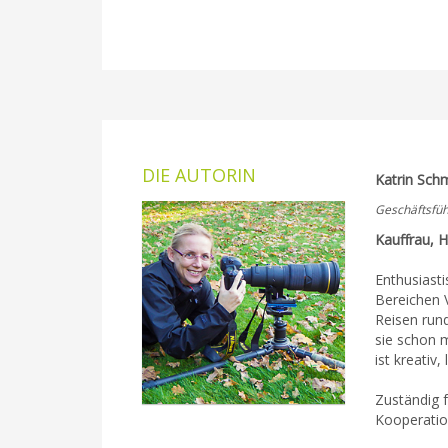
DIE AUTORIN
Katrin Sch
Geschäftsfüh
Kauffrau, 
Enthusiast
Bereichen V
Reisen run
sie schon 
ist kreativ
Zuständig 
Kooperati