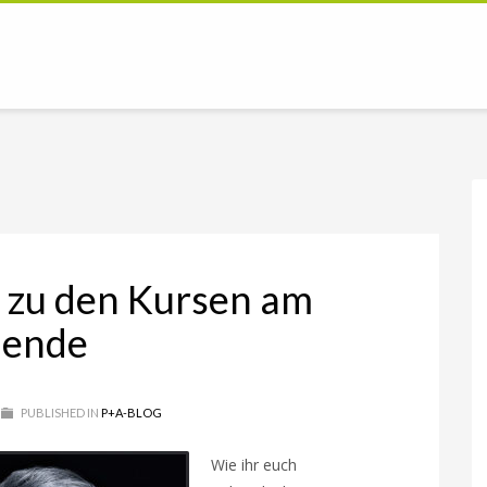
d zu den Kursen am
nende
PUBLISHED IN
P+A-BLOG
Wie ihr euch