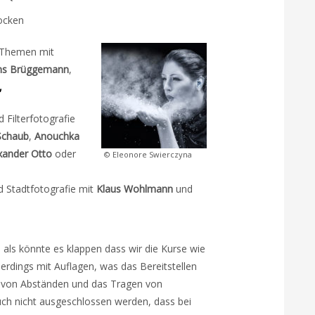
ocken
-Themen mit
ns Brüggemann
,
,
 Filterfotografie
Schaub
,
Anouchka
xander Otto
oder
© Eleonore Swierczyna
d Stadtfotografie mit
Klaus Wohlmann
und
 als könnte es klappen dass wir die Kurse wie
lerdings mit Auflagen, was das Bereitstellen
n von Abständen und das Tragen von
ch nicht ausgeschlossen werden, dass bei