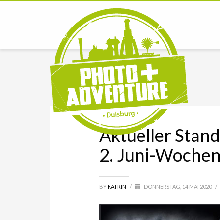
Aktueller Stan
2. Juni-Woche
BY
KATRIN
/
DONNERSTAG, 14 MAI 2020
/