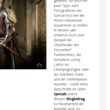
gebeten, für euch ein
paar Tipps zum
Fotografieren der
Special Acts bei der
Photo+Adventure
zusammen zu stellen.
In diesem Jahr
erwarten euch zum
Beispiel die
Cheerleader der
Düsseldorf
Pantherettes, die
Künstlerin Leony
LaRoc im
Champagnerglas oder
die StarWars-Crew
und der Seifenblasen-
Künstler – mehr Infos
dazu findet ihr unter
Specials
und in
diesem
Blogbeitrag
.
So faszinierend die
Künstler sind, so