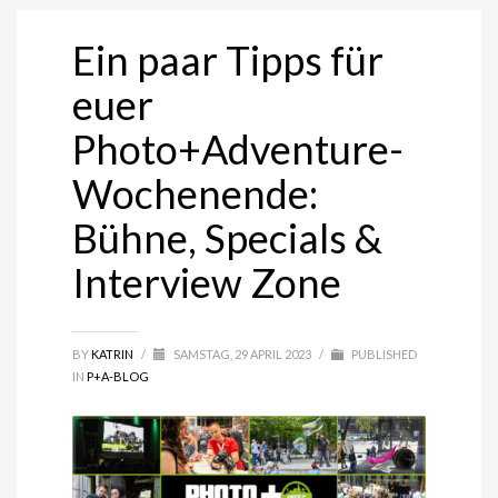
Ein paar Tipps für
euer
Photo+Adventure-
Wochenende:
Bühne, Specials &
Interview Zone
BY
KATRIN
/
SAMSTAG, 29 APRIL 2023
/
PUBLISHED
IN
P+A-BLOG