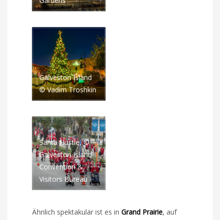
Gardens
Galveston Island
© Vadim Troshkin
Santa Hustle, ©
Galveston Island
Convention &
Visitors Bureau
Ähnlich spektakulär ist es in
Grand Prairie
, auf