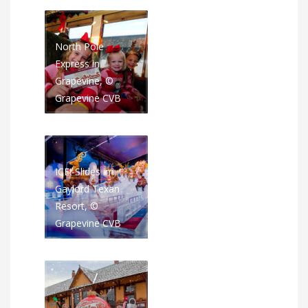
North Pole
Express in
Grapevine, ©
Grapevine CVB
ICE!-Slides im
Gaylord Texan
Resort, ©
Grapevine CVB