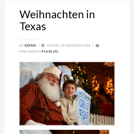
Weihnachten in
Texas
BY
KATRIN
/
FREITAG, 07 DEZEMBER 2018
/
PUBLISHED IN
P+A-BLOG