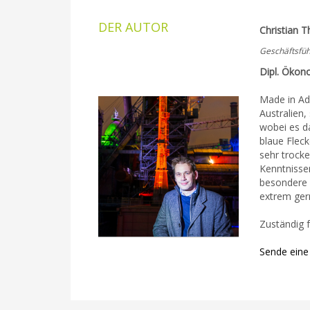
DER AUTOR
Christian 
Geschäftsfüh
Dipl. Ökon
Made in Ad
Australien
wobei es d
blaue Flec
sehr troc
Kenntnisse
besondere N
extrem ger
Zuständig f
Sende eine 