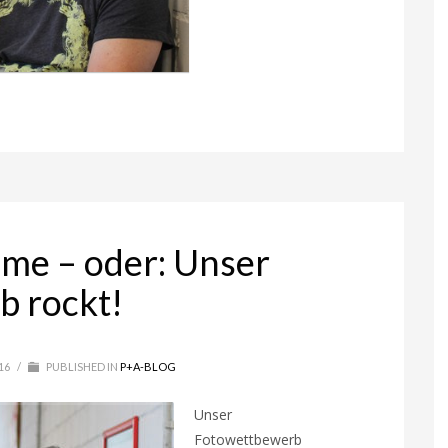
ome – oder: Unser
 rockt!
16
/
PUBLISHED IN
P+A-BLOG
Unser
Fotowettbewerb