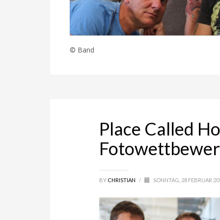
© Band
Place Called H
Fotowettbewerb
BY
CHRISTIAN
/
SONNTAG, 28 FEBRUAR 20