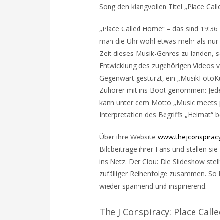
Song den klangvollen Titel „Place Cal
„Place Called Home“ – das sind 19:36
man die Uhr wohl etwas mehr als nur 
Zeit dieses Musik-Genres zu landen, s
Entwicklung des zugehörigen Videos vo
Gegenwart gestürzt, ein „MusikFotoKu
Zuhörer mit ins Boot genommen: Jed
kann unter dem Motto „Music meets p
Interpretation des Begriffs „Heimat“ b
Über ihre Website
www.thejconspirac
Bildbeiträge ihrer Fans und stellen s
ins Netz. Der Clou: Die Slideshow stel
zufälliger Reihenfolge zusammen. So b
wieder spannend und inspirierend.
The J Conspiracy: Place Call