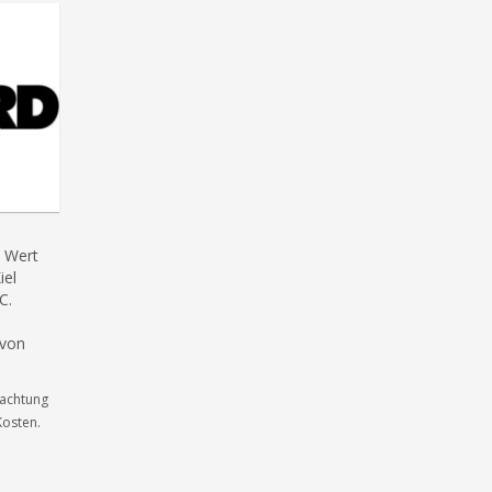
m Wert
iel
C.
 von
nachtung
Kosten.