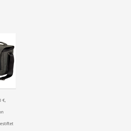
 €,
on
estiftet