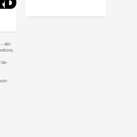
 – der
onitore,
.de-
 von