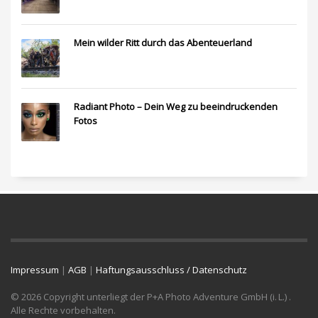
Mein wilder Ritt durch das Abenteuerland
Radiant Photo – Dein Weg zu beeindruckenden
Fotos
Impressum
|
AGB
|
Haftungsausschluss / Datenschutz
© 2026 Copyright unterliegt der P+A Photo Adventure GmbH (i. L.) .
Alle Rechte vorbehalten.