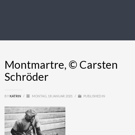
Montmartre, © Carsten
Schröder
BY
KATRIN
/
MONTAG, 18 JANUAR 2021
/
PUBLISHED IN