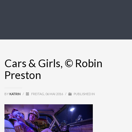
Cars & Girls, © Robin
Preston
BY
KATRIN
/
FREITAG, 06 MAI 2016
/
PUBLISHED IN