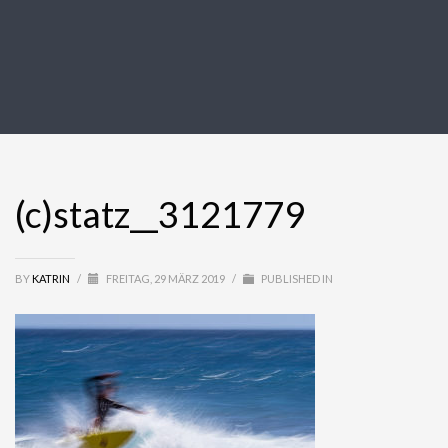
(c)statz__3121779
BY
KATRIN
/
FREITAG, 29 MÄRZ 2019
/
PUBLISHED IN