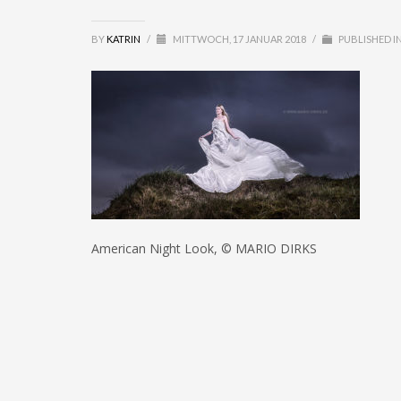
BY
KATRIN
/
MITTWOCH, 17 JANUAR 2018
/
PUBLISHED I
American Night Look, © MARIO DIRKS