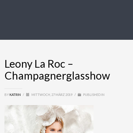
Leony La Roc –
Champagnerglasshow
BY
KATRIN
/
MITTWOCH, 27 MÄRZ 2019
/
PUBLISHED IN