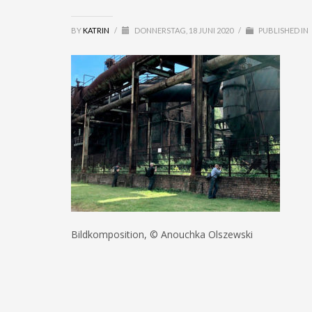
BY
KATRIN
/
DONNERSTAG, 18 JUNI 2020
/
PUBLISHED IN
Bildkomposition, © Anouchka Olszewski