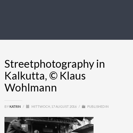
Streetphotography in
Kalkutta, © Klaus
Wohlmann
BY
KATRIN
/
MITTWOCH, 17 AUGUST 2016
/
PUBLISHED IN