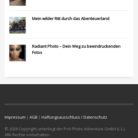
Mein wilder Ritt durch das Abenteuerland
Radiant Photo – Dein Weg zu beeindruckenden
Fotos
Impressum
|
AGB
|
Haftungsausschluss / Datenschutz
© 2026 Copyright unterliegt der P+A Photo Adventure GmbH (i. L.) .
Alle Rechte vorbehalten.