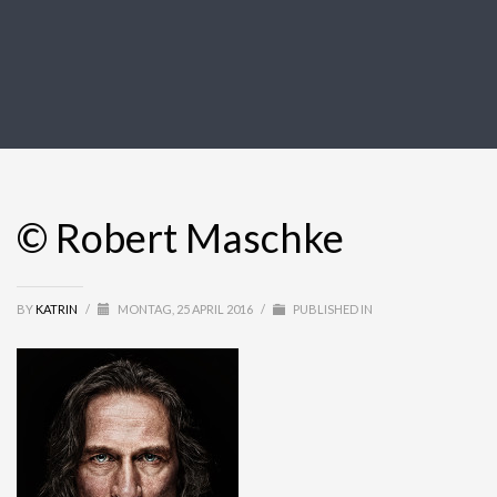
© Robert Maschke
BY
KATRIN
/
MONTAG, 25 APRIL 2016
/
PUBLISHED IN