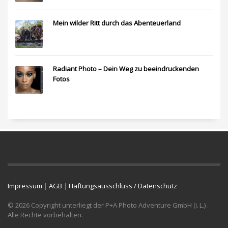
Mein wilder Ritt durch das Abenteuerland
Radiant Photo – Dein Weg zu beeindruckenden
Fotos
Impressum
|
AGB
|
Haftungsausschluss / Datenschutz
© 2026 Copyright unterliegt der P+A Photo Adventure GmbH (i. L.) .
Alle Rechte vorbehalten.