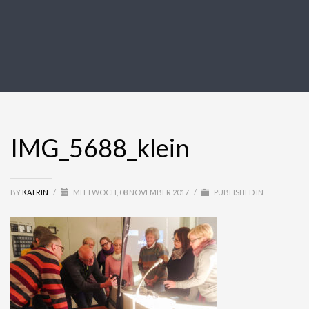
IMG_5688_klein
BY
KATRIN
/
MITTWOCH, 08 NOVEMBER 2017
/
PUBLISHED IN