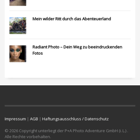
Mein wilder Ritt durch das Abenteuerland
Radiant Photo – Dein Weg zu beeindruckenden
Fotos
Impressum
|
AGB
|
Haftungsausschluss / Datenschutz
© 2026 Copyright unterliegt der P+A Photo Adventure GmbH (i. L.) .
Alle Rechte vorbehalten.