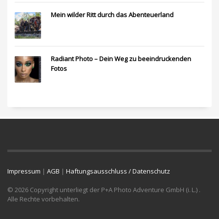
Mein wilder Ritt durch das Abenteuerland
Radiant Photo – Dein Weg zu beeindruckenden
Fotos
Impressum
|
AGB
|
Haftungsausschluss / Datenschutz
© 2026 Copyright unterliegt der P+A Photo Adventure GmbH (i. L.) .
Alle Rechte vorbehalten.