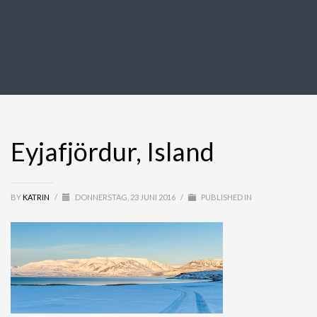
Eyjafjördur, Island
BY
KATRIN
/
DONNERSTAG, 23 JUNI 2016
/
PUBLISHED IN