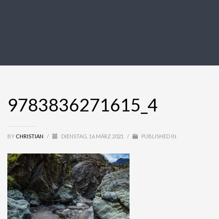
9783836271615_4
BY
CHRISTIAN
/
DIENSTAG, 16 MÄRZ 2021
/
PUBLISHED IN