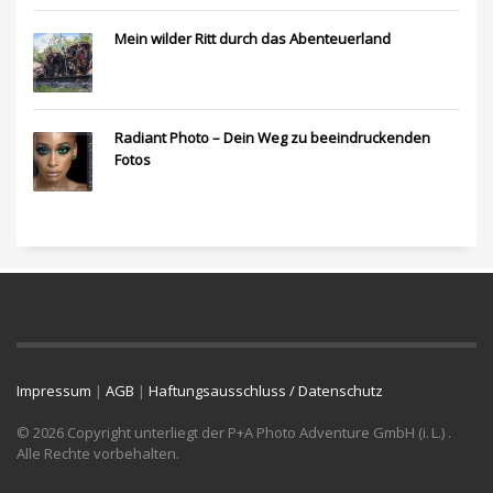
Mein wilder Ritt durch das Abenteuerland
Radiant Photo – Dein Weg zu beeindruckenden
Fotos
Impressum
|
AGB
|
Haftungsausschluss / Datenschutz
© 2026 Copyright unterliegt der P+A Photo Adventure GmbH (i. L.) .
Alle Rechte vorbehalten.