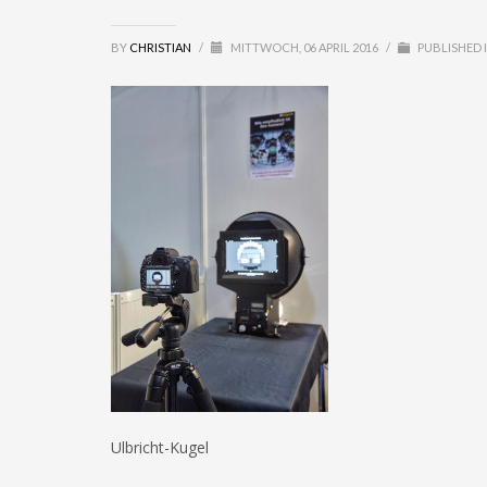
BY
CHRISTIAN
/
MITTWOCH, 06 APRIL 2016
/
PUBLISHED 
Ulbricht-Kugel