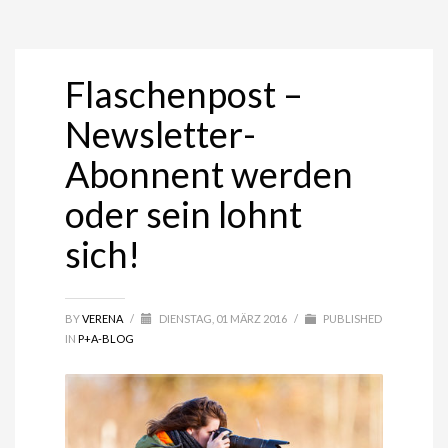
Flaschenpost –
Newsletter-
Abonnent werden
oder sein lohnt
sich!
BY
VERENA
/
DIENSTAG, 01 MÄRZ 2016
/
PUBLISHED
IN
P+A-BLOG