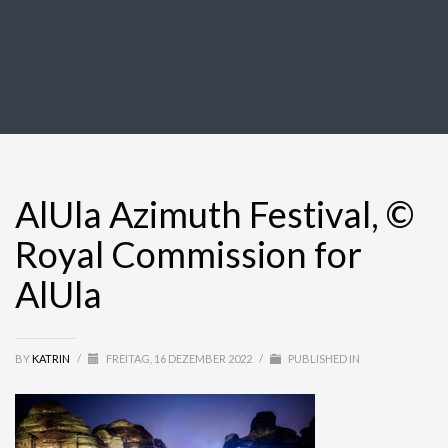
AlUla Azimuth Festival, ©
Royal Commission for
AlUla
BY
KATRIN
/
FREITAG, 16 DEZEMBER 2022
/
PUBLISHED IN