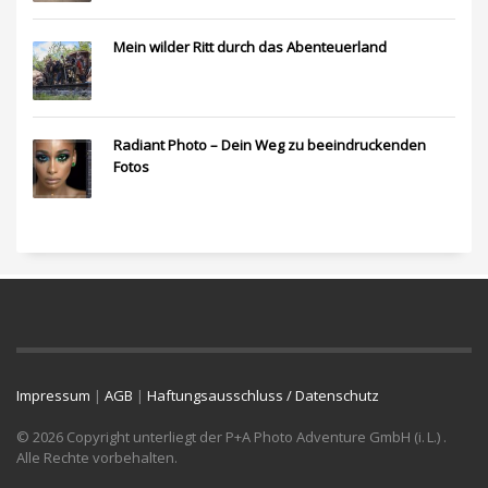
Mein wilder Ritt durch das Abenteuerland
Radiant Photo – Dein Weg zu beeindruckenden
Fotos
Impressum
|
AGB
|
Haftungsausschluss / Datenschutz
© 2026 Copyright unterliegt der P+A Photo Adventure GmbH (i. L.) .
Alle Rechte vorbehalten.