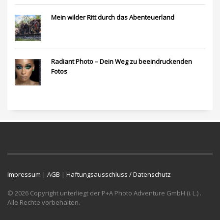
Mein wilder Ritt durch das Abenteuerland
Radiant Photo – Dein Weg zu beeindruckenden
Fotos
Impressum
|
AGB
|
Haftungsausschluss / Datenschutz
© 2026 Copyright unterliegt der P+A Photo Adventure GmbH (i. L.) .
Alle Rechte vorbehalten.