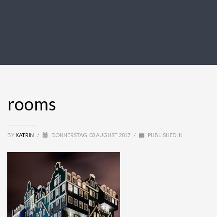
rooms
BY
KATRIN
/
DONNERSTAG, 03 AUGUST 2017
/
PUBLISHED IN