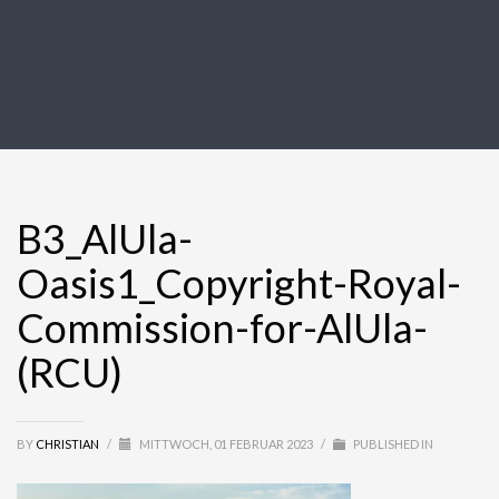
B3_AlUla-
Oasis1_Copyright-Royal-
Commission-for-AlUla-
(RCU)
BY
CHRISTIAN
/
MITTWOCH, 01 FEBRUAR 2023
/
PUBLISHED IN