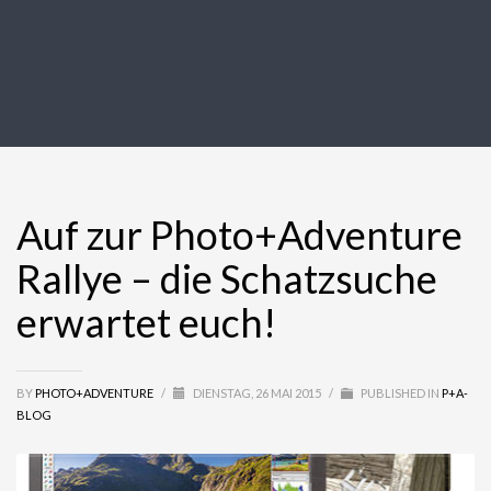
Auf zur Photo+Adventure
Rallye – die Schatzsuche
erwartet euch!
BY
PHOTO+ADVENTURE
/
DIENSTAG, 26 MAI 2015
/
PUBLISHED IN
P+A-
BLOG