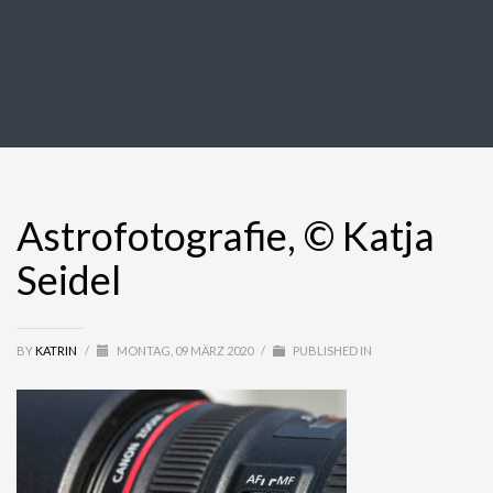
Astrofotografie, © Katja
Seidel
BY
KATRIN
/
MONTAG, 09 MÄRZ 2020
/
PUBLISHED IN