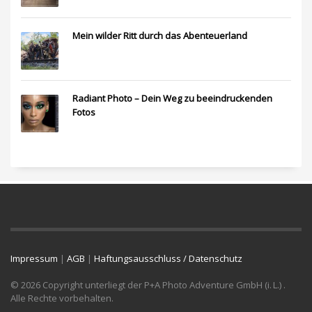
Mein wilder Ritt durch das Abenteuerland
Radiant Photo – Dein Weg zu beeindruckenden
Fotos
Impressum
|
AGB
|
Haftungsausschluss / Datenschutz
© 2026 Copyright unterliegt der P+A Photo Adventure GmbH (i. L.) .
Alle Rechte vorbehalten.