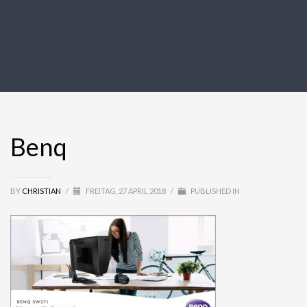
Benq
BY
CHRISTIAN
/
FREITAG, 27 APRIL 2018
/
PUBLISHED IN