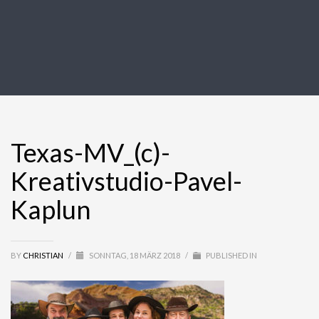
Texas-MV_(c)-
Kreativstudio-Pavel-
Kaplun
BY
CHRISTIAN
/
SONNTAG, 18 MÄRZ 2018
/
PUBLISHED IN