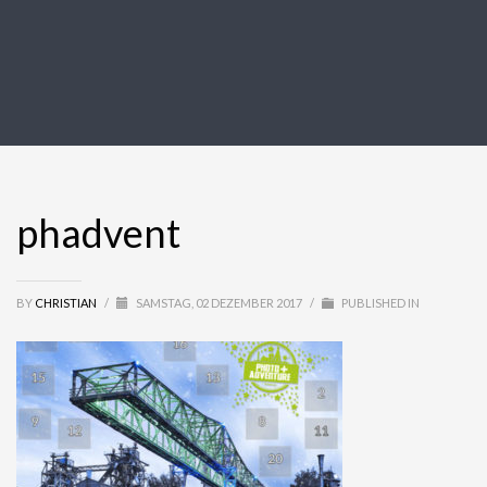
phadvent
BY
CHRISTIAN
/
SAMSTAG, 02 DEZEMBER 2017
/
PUBLISHED IN