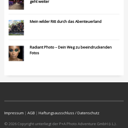
geht weiter
Mein wilder Ritt durch das Abenteuerland
Radiant Photo – Dein Weg zu beeindruckenden
Fotos
Impressum
|
AGB
|
Haftungsausschluss / Datenschutz
© 2026 Copyright unterliegt der P+A Photo Adventure GmbH (i. L.) .