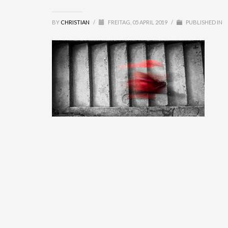
BY
CHRISTIAN
/
FREITAG, 05 APRIL 2019
/
PUBLISHED IN