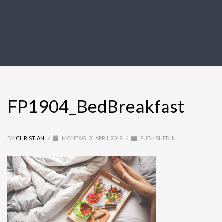
FP1904_BedBreakfast
BY
CHRISTIAN
/
MONTAG, 01 APRIL 2019
/
PUBLISHED IN