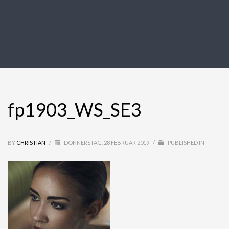
fp1903_WS_SE3
BY
CHRISTIAN
/
DONNERSTAG, 28 FEBRUAR 2019
/
PUBLISHED IN