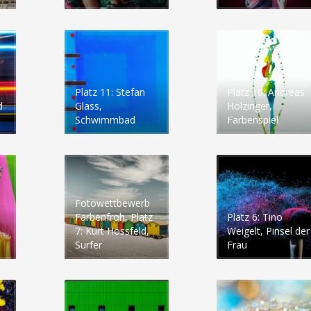
Platz 11: Stefan
Platz 10: Andreas
d
Glass,
Holzinger,
Schwimmbad
Farbenspiel
Fotowettbewerb
Farbenfroh, Platz
Platz 6: Tino
7: Kurt Hossfeld,
Weigelt, Pinsel der
Surfer
Frau