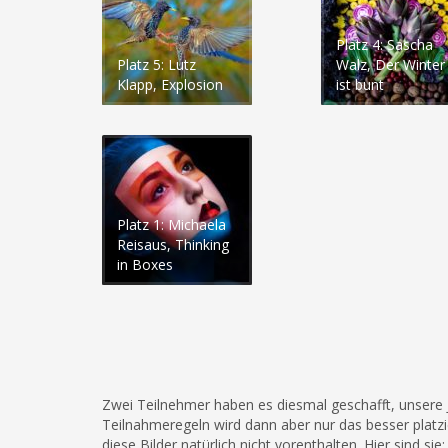
Platz 4: Sascha
Platz 5: Lutz
Walz, Der Winter
Klapp, Explosion
ist bunt
Platz 1: Michaela
Reisaus, Thinking
in Boxes
Zwei Teilnehmer haben es diesmal geschafft, unsere
Teilnahmeregeln wird dann aber nur das besser platz
diese Bilder natürlich nicht vorenthalten. Hier sind sie: