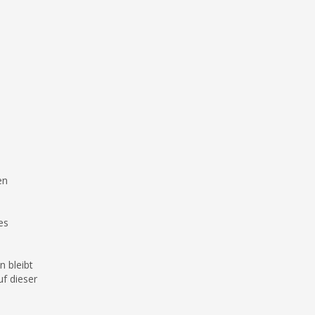
en
es
 bleibt
uf dieser