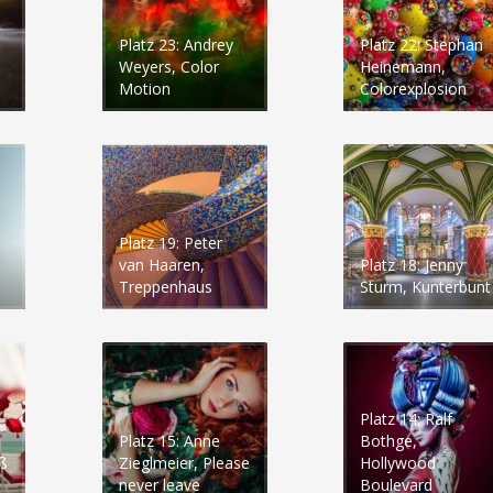
Platz 23: Andrey
Platz 22: Stephan
Weyers, Color
Heinemann,
Motion
Colorexplosion
Platz 19: Peter
van Haaren,
Platz 18: Jenny
Treppenhaus
Sturm, Kunterbunt
Platz 14: Ralf
Platz 15: Anne
Bothge,
ß
Zieglmeier, Please
Hollywood
never leave
Boulevard