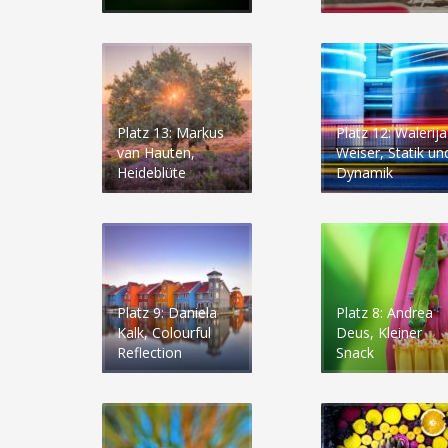
Platz 13: Markus
Platz 12: Walerija
van Hauten,
Weiser, Statik un
Heideblüte
Dynamik
Platz 9: Daniela
Platz 8: Andrea
Kalk, Colourful
Deus, Kleiner
Reflection
Snack