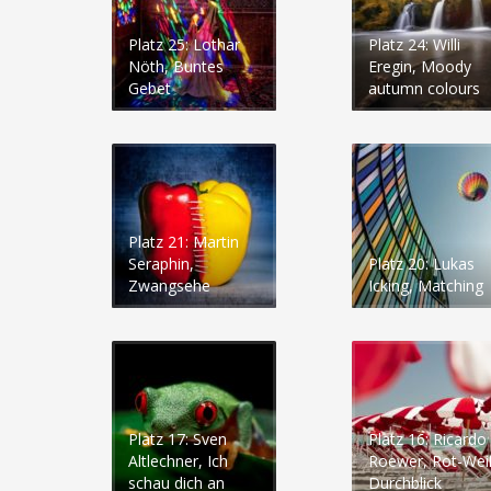
Platz 25: Lothar
Platz 24: Willi
Nöth, Buntes
Eregin, Moody
Gebet
autumn colours
Platz 21: Martin
Seraphin,
Platz 20: Lukas
Zwangsehe
Icking, Matching
Platz 17: Sven
Platz 16: Ricardo
Altlechner, Ich
Roewer, Rot-Wei
schau dich an
Durchblick